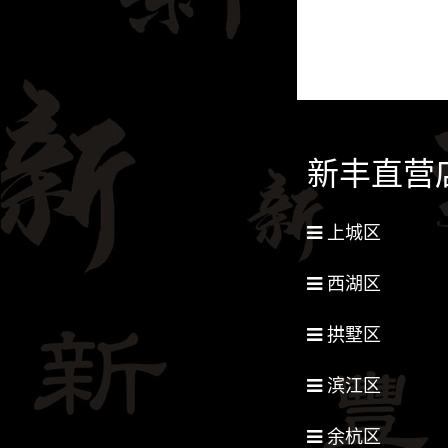
新丰直营
上城区
西湖区
拱墅区
滨江区
余杭区