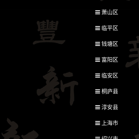
萧山区
临平区
钱塘区
富阳区
临安区
桐庐县
淳安县
上海市
绍兴市