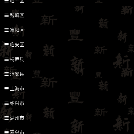
临平区
钱塘区
富阳区
临安区
桐庐县
淳安县
上海市
绍兴市
湖州市
嘉兴市