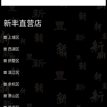
新丰直营店
上城区
西湖区
拱墅区
滨江区
余杭区
萧山区